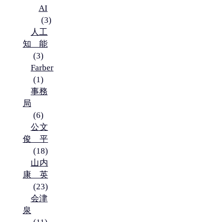
AI
(3)
人工
知能
(3)
Farber
(1)
事務
局
(6)
公文
俊平
(18)
山内
康英
(23)
会津
泉