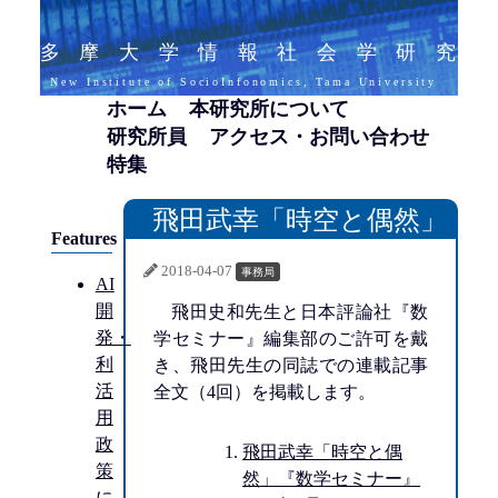
多摩大学情報社会学研究
New Institute of SocioInfonomics, Tama University
ホーム
本研究所について
研究所員
アクセス・お問い合わせ
特集
飛田武幸「時空と偶然」
Features
2018-04-07
事務局
AI
開
飛田史和先生と日本評論社『数
発・
学セミナー』編集部のご許可を戴
利
き、飛田先生の同誌での連載記事
活
全文（4回）を掲載します。
用
政
飛田武幸「時空と偶
策
然」『数学セミナー』
に