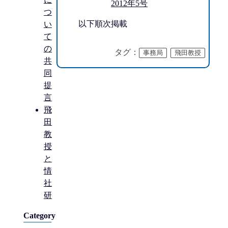
2012年5号
つ
以下順次掲載
い
て
の
タグ：
事務局
飛田教授
共
同
提
言
飛
田
教
授
と
情
社
研
Category