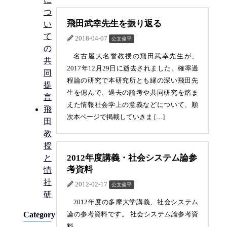
つ
飛田武幸先生を振り返る
い
て
2018-04-07
公文俊平
の
名古屋大名誉教授の飛田武幸先生が、
共
2017年12月29日に逝去されました。確率過
同
程論の研究で本研究所とも縁の深い飛田先
提
生を偲んで、過去の論考や共同研究を踏ま
言
えた情報社会学上の意義などについて、順
飛
次本ページで掲載していきま […]
田
教
授
2012年度講義・社会システム論参
と
考資料
情
社
2012-02-17
公文俊平
研
2012年度の多摩大学講義、社会システム
Category
論の参考資料です。 社会システム論参考資
料