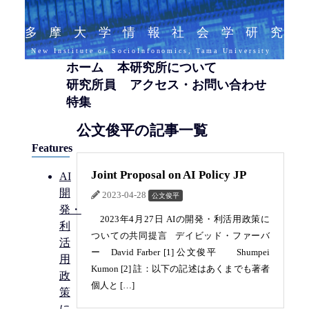
多摩大学情報社会学研究
New Institute of SocioInfonomics, Tama University
ホーム
本研究所について
研究所員
アクセス・お問い合わせ
特集
公文俊平の記事一覧
Features
Joint Proposal on AI Policy JP
AI
開
2023-04-28
公文俊平
発・
2023年4月27日 AIの開発・利活用政策に
利
ついての共同提言 デイビッド・ファーバ
活
ー David Farber [1] 公文俊平 Shumpei
用
Kumon [2] 註：以下の記述はあくまでも著者
政
個人と […]
策
に