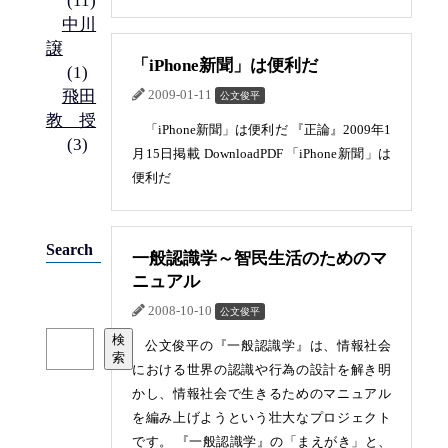
(11)
中川
譲
「iPhone新聞」は便利だ
(1)
飛田
2009-01-11
公文俊平
教授
「iPhone新聞」は便利だ 『正論』2009年1
(3)
月15日掲載 DownloadPDF 「iPhone新聞」は
便利だ
Search
一般認識学～智民生活のためのマ
ニュアル
2008-10-10
公文俊平
検
検
公文俊平の『一般認識学』は、情報社会
索
索
における世界の認識や行為の設計を解き明
かし、情報社会で生きるためのマニュアル
を編み上げようという壮大なプロジェクト
です。 『一般認識学』の「まえがき」と、