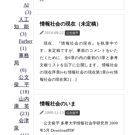
AI
(3)
人工
情報社会の現在（未定稿）
知能
2010-09-22
(3)
公文俊平
Farber
現在、『情報社会の現在』を執筆中で
(1)
す。未定稿ですが、事前のコメントをいた
事務
だくために、全6章の内の最初の3章と参考
局
文献リストを以下に公開します。 情報社会
(6)
の現在序章(v4) 情報社会の現在第1章(v4) 情
公文
報社会の現在第2 […]
俊平
(18)
山内
情報社会のいま
康英
(23)
2009-12-13
公文俊平
会津
公文俊平 多摩大学情報社会学研究所 2009
泉
年5月 DownloadPDF