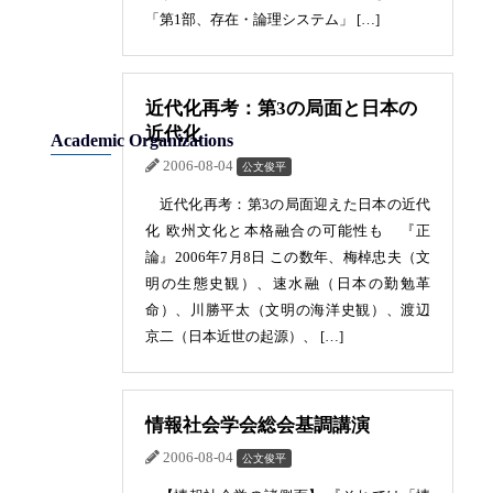
「第1部、存在・論理システム」 […]
近代化再考：第3の局面と日本の
近代化
Academic Organizations
2006-08-04
公文俊平
近代化再考：第3の局面迎えた日本の近代
化 欧州文化と本格融合の可能性も 『正
論』2006年7月8日 この数年、梅棹忠夫（文
明の生態史観）、速水融（日本の勤勉革
命）、川勝平太（文明の海洋史観）、渡辺
京二（日本近世の起源）、 […]
情報社会学会総会基調講演
2006-08-04
公文俊平