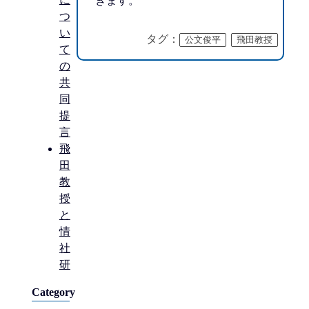
きます。
つ
い
タグ：
公文俊平
飛田教授
て
の
共
同
提
言
飛
田
教
授
と
情
社
研
Category