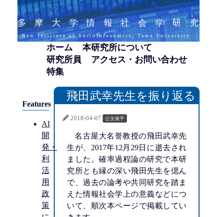
多摩大学情報社会学研究
New Institute of SocioInfonomics, Tama University
ホーム
本研究所について
研究所員
アクセス・お問い合わせ
特集
飛田武幸先生を振り返る
Features
2018-04-07
公文俊平
AI
開
名古屋大名誉教授の飛田武幸先
発・
生が、2017年12月29日に逝去され
利
ました。確率過程論の研究で本研
活
究所とも縁の深い飛田先生を偲ん
用
で、過去の論考や共同研究を踏ま
政
えた情報社会学上の意義などにつ
策
いて、順次本ページで掲載してい
に