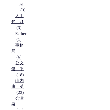
AI
(3)
人工
知能
(3)
Farber
(1)
事務
局
(6)
公文
俊平
(18)
山内
康英
(23)
会津
泉