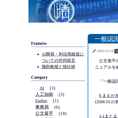
一般認
Features
2008-10-10
AI開発・利活用政策に
ついての共同提言
公文俊平
飛田教授と情社研
ニュアルを
Category
『一般認
AI
(3)
人工知能
(3)
0 まえが
Farber
(1)
(2008/10
事務局
(6)
公文俊平
(18)
1-1まと