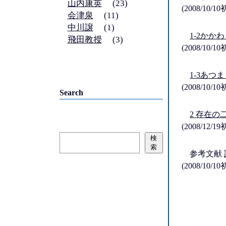
山内康英
(23)
(2008/10/
会津泉
(11)
中川譲
(1)
1-2かか
飛田教授
(3)
(2008/10/
1-3あつ
(2008/10/
Search
2 存在の
(2008/12/
検
検
索
索
参考文献
(2008/10/