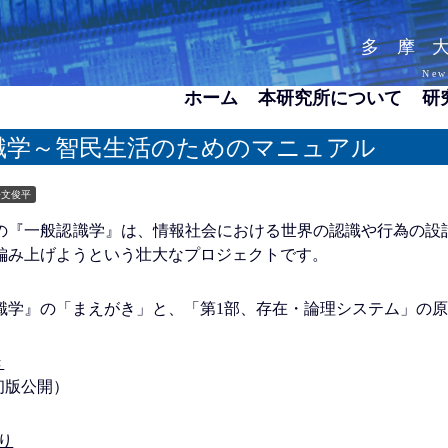
多摩
New
ホーム
本研究所について
研
識学～智民生活のためのマニュアル
公文俊平
の『一般認識学』は、情報社会における世界の認識や行為の設
編み上げようという壮大なプロジェクトです。
識学』の「まえがき」と、「第1部、存在・論理システム」の原
き
/21初版公開）
まり